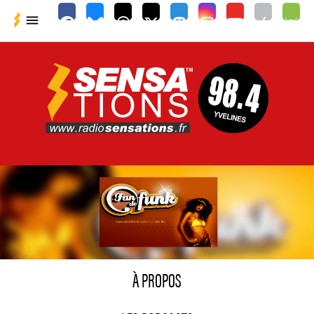

À PROPOS