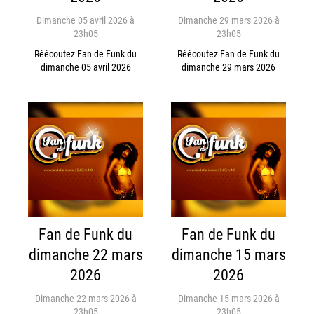
Dimanche 05 avril 2026 à
Dimanche 29 mars 2026 à
23h05
23h05
Réécoutez Fan de Funk du
Réécoutez Fan de Funk du
dimanche 05 avril 2026
dimanche 29 mars 2026
Fan de Funk du
Fan de Funk du
dimanche 22 mars
dimanche 15 mars
2026
2026
Dimanche 22 mars 2026 à
Dimanche 15 mars 2026 à
23h05
23h05