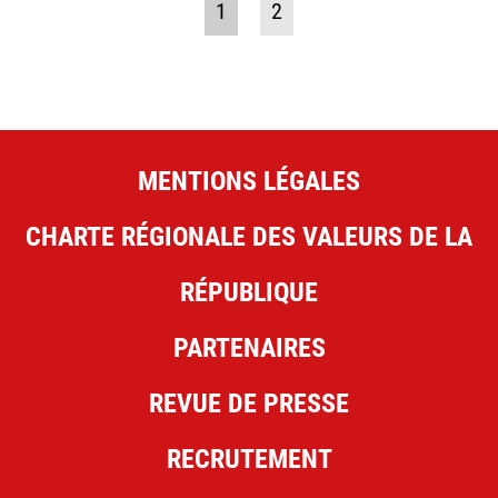
1
2
MENTIONS LÉGALES
CHARTE RÉGIONALE DES VALEURS DE LA
RÉPUBLIQUE
PARTENAIRES
REVUE DE PRESSE
RECRUTEMENT