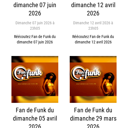
dimanche 07 juin
dimanche 12 avril
2026
2026
Dimanche 07 juin 2026 à
Dimanche 12 avril 2026 à
23h05
23h05
Réécoutez Fan de Funk du
Réécoutez Fan de Funk du
dimanche 07 juin 2026
dimanche 12 avril 2026
Fan de Funk du
Fan de Funk du
dimanche 05 avril
dimanche 29 mars
2026
2026