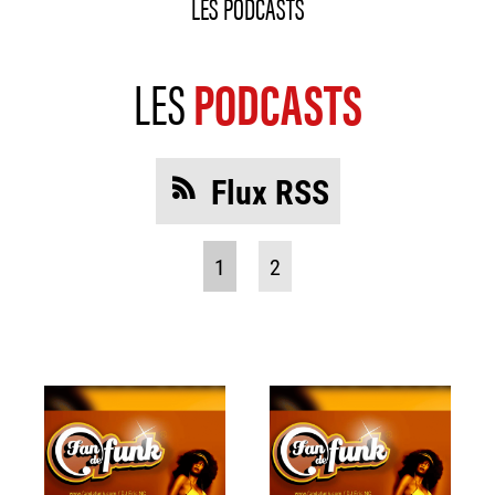
LES PODCASTS
LES
PODCASTS
Flux RSS
1
2