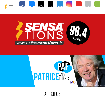

À PROPOS