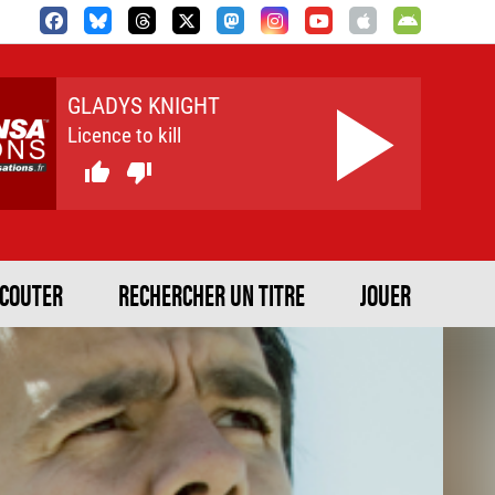
GLADYS KNIGHT
Licence to kill


ECOUTER
RECHERCHER UN TITRE
JOUER