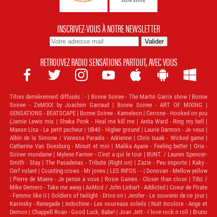
INSCRIVEZ-VOUS À NOTRE NEWSLETTER
RETROUVEZ RADIO SENSATIONS PARTOUT, AVEC VOUS







Titres dernièrement diffusés :
- | Bonne Soiree - The Martin Garrix show | Bonne
Soiree - ZeMIXX by Joachim Garraud | Bonne Soiree - ART OF MIXING |
SENSATIONS - BEATSCAPE | Bonne Soiree - Kameleon | Cerrone - Hooked on you
(Jamie Lewis mix | Shaka Ponk - Heal me kill me | Anita Ward - Ring my bell |
Manon Lisa - Le petit pecheur | UB40 - Higher ground | Laurie Darmon - Je veux |
Albin de la Simone / Vanessa Paradis - Adrienne | Chris Isaak - Wicked game |
Catherine Van Doesburg - Minuit et moi | Malika Ayane - Feeling better | Oria -
Soiree mondaine | Mylene Farmer - C'est a qui le tour | BUNT. / Lauren Spencer-
Smith - Stay | The Pasadenas - Tribute (Right on) | Zazie - Peu importe | Kaky -
Cerf volant | Counting crows - Mr jones | LES INFOS - - | Donovan - Mellow yellow
| Pierre de Maere - Je pense a vous | Rosie Gaines - Closer than close | Tibz /
Mike Demero - Take me away | AxMod / John Linhart - Addicted | Coeur de Pirate
- Femme like U | Soldiers of twilight - Drive on | Jenifer - Le souvenir de ce jour |
Kavinsky - Renegade | Indochine - Les nouveaux soleils | Nuit Incolore - Ange et
Demon | Chappell Roan - Good Luck, Babe! | Joan Jett - I love rock n roll | Bruno