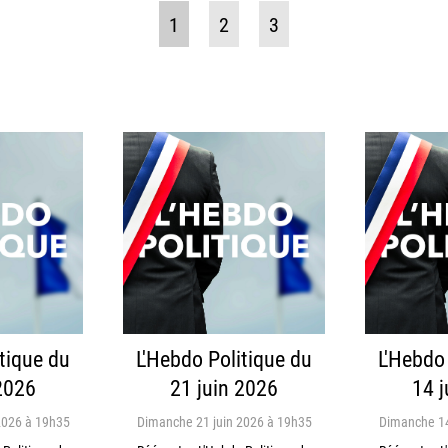
1
2
3
tique du
L'Hebdo Politique du
L'Hebdo
2026
21 juin 2026
14 j
2026 à 19h35
Dimanche 21 juin 2026 à 19h35
Dimanche 14