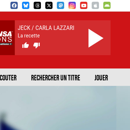
JECK / CARLA LAZZARI
La recette


ECOUTER
RECHERCHER UN TITRE
JOUER