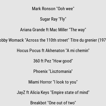
Mark Ronson "Ooh wee"
Sugar Ray "Fly"
Ariana Grande ft Mac Miller "The way"
obby Womack "Across the 110th street" Titre du grenier (197
Hocus Pocus ft Akhenaton "A mi chemin"
360 ft Pez "How good"
Phoenix "Lisztomania"
Miami Horror "I look to you"
JayZ ft Alicia Keys "Empire state of mind"
Breakbot "One out of two"