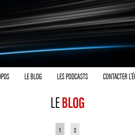
OPOS
LE BLOG
LES PODCASTS
CONTACTER L'É
LE
BLOG
1
2