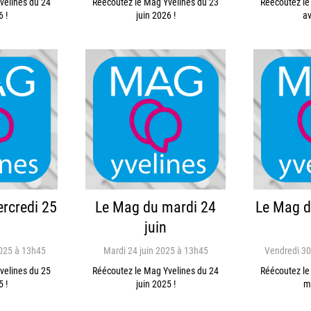
velines du 24
Réécoutez le Mag Yvelines du 23
Réécoutez le
6 !
juin 2026 !
av
rcredi 25
Le Mag du mardi 24
Le Mag d
juin
2025 à 13h45
Mardi 24 juin 2025 à 13h45
Vendredi 30
velines du 25
Réécoutez le Mag Yvelines du 24
Réécoutez le
5 !
juin 2025 !
m