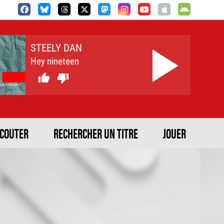
STEELY DAN
Hey nineteen


ECOUTER
RECHERCHER UN TITRE
JOUER