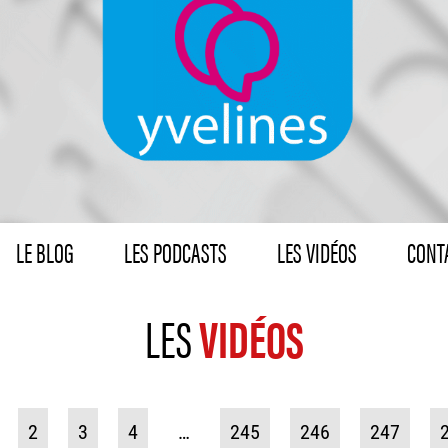
LE BLOG
LES PODCASTS
LES VIDÉOS
CONTA
LES
VIDÉOS
2
3
4
…
245
246
247