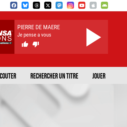
PIERRE DE MAERE
Je pense a vous


ECOUTER
RECHERCHER UN TITRE
JOUER