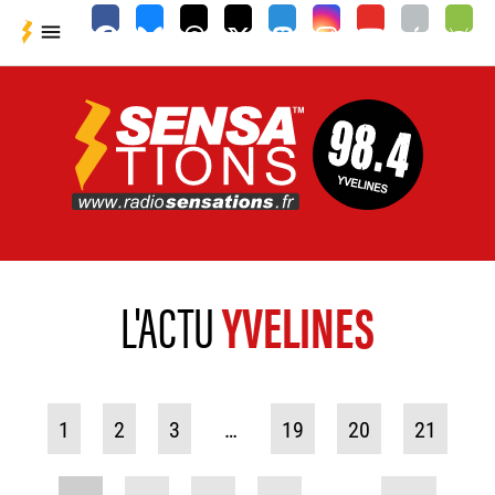

L'ACTU
YVELINES
1
2
3
…
19
20
21