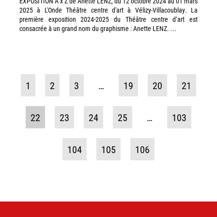
EXPOSITION A x Z de Anette LENZ, du 12 octobre 2024 au 01 mars
2025 à L'Onde Théâtre centre d'art à Vélizy-Villacoublay. La
première exposition 2024-2025 du Théâtre centre d‘art est
consacrée à un grand nom du graphisme : Anette LENZ. ...
1
2
3
…
19
20
21
22
23
24
25
…
103
104
105
106