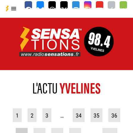

L'ACTU
YVELINES
1
2
3
…
34
35
36