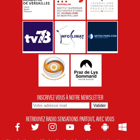
INSCRIVEZ-VOUS À NOTRE NEWSLETTER
RETROUVEZ RADIO SENSATIONS PARTOUT, AVEC VOUS






