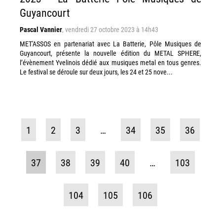
Guyancourt
Pascal Vannier
,
vendredi 27 octobre 2023 à 14h43
MET'ASSOS en partenariat avec La Batterie, Pôle Musiques de
Guyancourt, présente la nouvelle édition du METAL SPHERE,
l’évènement Yvelinois dédié aux musiques metal en tous genres.
Le festival se déroule sur deux jours, les 24 et 25 nove...
1
2
3
…
34
35
36
37
38
39
40
…
103
104
105
106