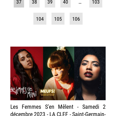
37
38
39
40
…
103
104
105
106
Les Femmes S'en Mêlent - Samedi 2
décembre 2023 - LA CLEF - Saint-Germain-