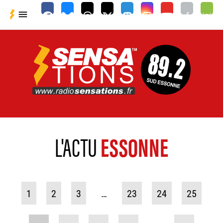

L'ACTU
ESSONNE
1
2
3
…
23
24
25