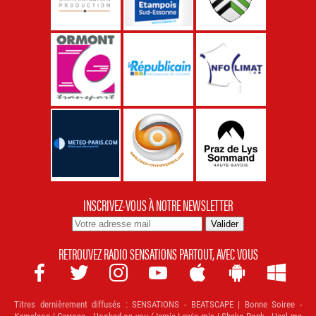
INSCRIVEZ-VOUS À NOTRE NEWSLETTER
RETROUVEZ RADIO SENSATIONS PARTOUT, AVEC VOUS







Titres dernièrement diffusés :
SENSATIONS - BEATSCAPE | Bonne Soiree -
Kameleon | Cerrone - Hooked on you (Jamie Lewis mix | Shaka Ponk - Heal me