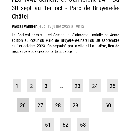
30 sept au 1er oct - Parc de Bruyère-le-
Châtel
Pascal Vannier
,
jeudi 13 juillet 2023 à 10h12
Le Festival agro-culturel Sèment et S’aimeront installe sa 4ème
édition au cœur du Parc de Bruyère-le-Châtel du 30 septembre
au 1er octobre 2023. Co-organisé par la ville et La Lisière, lieu de
résidence et de création artistique, cet...
1
2
3
…
23
24
25
26
27
28
29
…
60
61
62
63