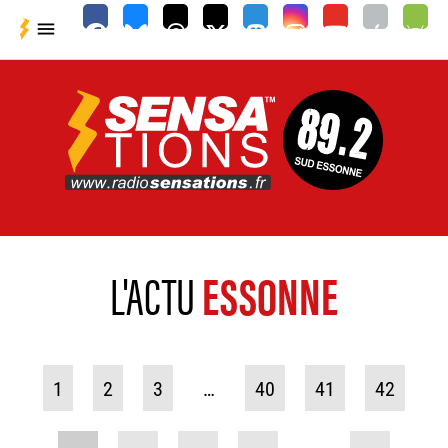

L'ACTU
ESSONNE
1
2
3
…
40
41
42