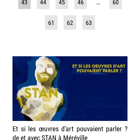
43
44
45
46
…
60
61
62
63
Et si les œuvres d'art pouvaient parler ?
de et avec STAN à Méréville