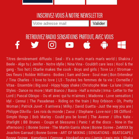
INSCRIVEZ-VOUS À NOTRE NEWSLETTER
RETROUVEZ RADIO SENSATIONS PARTOUT, AVEC VOUS







Titres dernièrement diffusés :
Seal - It's a man's man's man's world | Shakira /
Beele - Algo tu | Jenifer - Notre idylle | Nina Vina - Couldn't care less | Kool & the
gang - Too hot | Charlie makes the cook - Boys and girls | Tove Lo / Stromae -
Des fleurs | Robbie Williams - Bodies | Sam and Dave - Soul man | Bon Entendeur
/ Tina Charles - I love to love | L5 - Toutes les femmes de ta vie | Corneille /
Vitaa - Ensemble | Big soul - Hippy hippy shake | Christophe Mae - La lune | Harry
Styles - Dance no more | Matt Bianco / Basia - Half a minute | Irma - Letter to the
Lord | Pascal Obispo - Ou et avec qui tu m'aimes | Madonna - Love sensation |
Idyl - L'ennui | The Pasadenas - Riding on the train | Roy Orbison - Oh, Pretty
Woman | Patrick Juvet - Il arrivera | Milky / David Guetta - Just the way you are |
Philippe D'Avilla - Les rois du monde | Zaoui / Stephane - Love noir | DB Clifford -
Simple things | Bob Marley - Could you be loved | The Avener / Ultra Nate -
Starlight | BB Brunes - Coups et blessures | Panic ! at the disco - Nine in the
afternoon | - | Bonne Soiree - The Martin Garrix show | Bonne Soiree - ZeMIXX by
Joachim Garraud | Bonne Soiree - ART OF MIXING | SENSATIONS - BEATSCAPE |
Bonne Soiree - Kameleon | Cerrone - Hooked on you (Jamie Lewis mix | Shaka