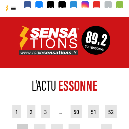

L'ACTU
ESSONNE
1
2
3
…
50
51
52