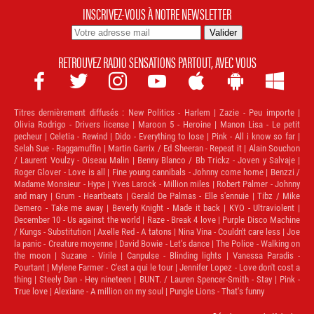
INSCRIVEZ-VOUS À NOTRE NEWSLETTER
RETROUVEZ RADIO SENSATIONS PARTOUT, AVEC VOUS







Titres dernièrement diffusés :
New Politics - Harlem | Zazie - Peu importe |
Olivia Rodrigo - Drivers license | Maroon 5 - Heroine | Manon Lisa - Le petit
pecheur | Celetia - Rewind | Dido - Everything to lose | Pink - All i know so far |
Selah Sue - Raggamuffin | Martin Garrix / Ed Sheeran - Repeat it | Alain Souchon
/ Laurent Voulzy - Oiseau Malin | Benny Blanco / Bb Trickz - Joven y Salvaje |
Roger Glover - Love is all | Fine young cannibals - Johnny come home | Benzzi /
Madame Monsieur - Hype | Yves Larock - Million miles | Robert Palmer - Johnny
and mary | Grum - Heartbeats | Gerald De Palmas - Elle s'ennuie | Tibz / Mike
Demero - Take me away | Beverly Knight - Made it back | KYO - Ultraviolent |
December 10 - Us against the world | Raze - Break 4 love | Purple Disco Machine
/ Kungs - Substitution | Axelle Red - A tatons | Nina Vina - Couldn't care less | Joe
la panic - Creature moyenne | David Bowie - Let's dance | The Police - Walking on
the moon | Suzane - Virile | Canpulse - Blinding lights | Vanessa Paradis -
Pourtant | Mylene Farmer - C'est a qui le tour | Jennifer Lopez - Love don't cost a
thing | Steely Dan - Hey nineteen | BUNT. / Lauren Spencer-Smith - Stay | Pink -
True love | Alexiane - A million on my soul | Pungle Lions - That's funny