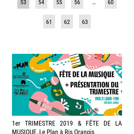
53
54
55
56
…
60
61
62
63
1er TRIMESTRE 2019 & FÊTE DE LA
MUSIQUE, Le Plan à Ris Orangis