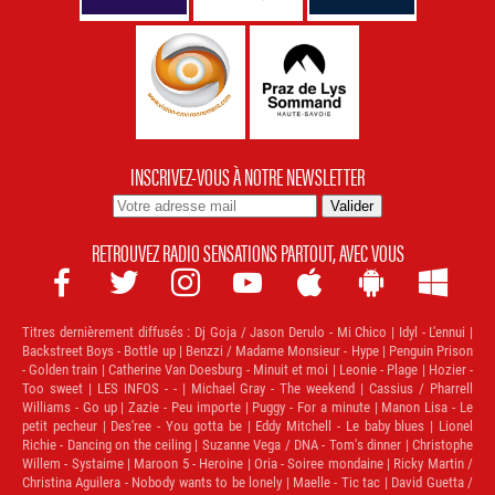
INSCRIVEZ-VOUS À NOTRE NEWSLETTER
RETROUVEZ RADIO SENSATIONS PARTOUT, AVEC VOUS







Titres dernièrement diffusés :
Dj Goja / Jason Derulo - Mi Chico | Idyl - L'ennui |
Backstreet Boys - Bottle up | Benzzi / Madame Monsieur - Hype | Penguin Prison
- Golden train | Catherine Van Doesburg - Minuit et moi | Leonie - Plage | Hozier -
Too sweet | LES INFOS - - | Michael Gray - The weekend | Cassius / Pharrell
Williams - Go up | Zazie - Peu importe | Puggy - For a minute | Manon Lisa - Le
petit pecheur | Des'ree - You gotta be | Eddy Mitchell - Le baby blues | Lionel
Richie - Dancing on the ceiling | Suzanne Vega / DNA - Tom's dinner | Christophe
Willem - Systaime | Maroon 5 - Heroine | Oria - Soiree mondaine | Ricky Martin /
Christina Aguilera - Nobody wants to be lonely | Maelle - Tic tac | David Guetta /