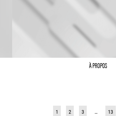
À PROPOS
1
2
3
…
13