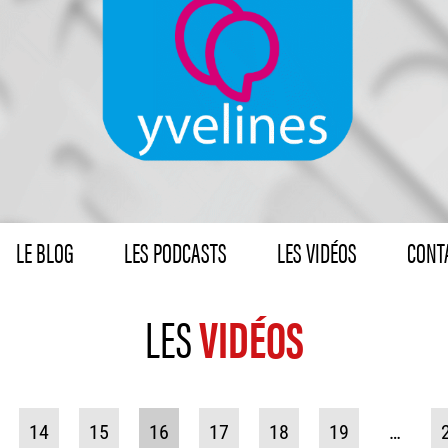
LE BLOG
LES PODCASTS
LES VIDÉOS
CONTA
LES
VIDÉOS
14
15
16
17
18
19
…