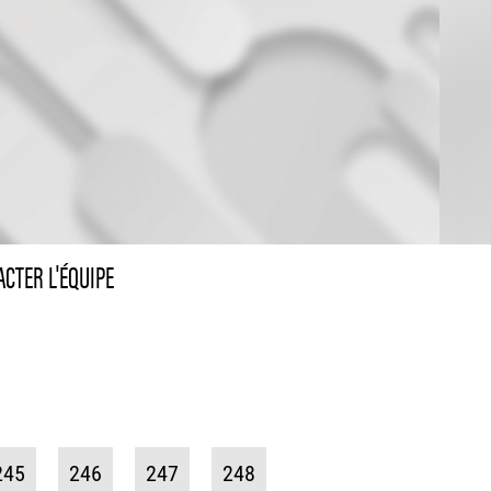
CTER L'ÉQUIPE
245
246
247
248