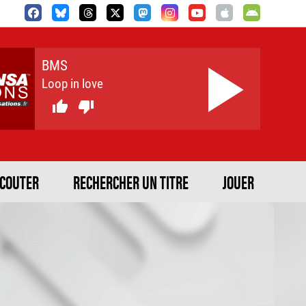
BMS
Loop in love


ECOUTER
RECHERCHER UN TITRE
JOUER