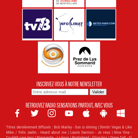
INSCRIVEZ-VOUS À NOTRE NEWSLETTER
RETROUVEZ RADIO SENSATIONS PARTOUT, AVEC VOUS







Titres dernièrement diffusés :
Bob Marley - Sun is shining | Dimitri Vegas & Like
Mike / Felix Jaehn - Heard about me | Laurie Darmon - Je veux | Nina Vina -
Couldn't care less | Marguerite - La boss | Portishead - Glory box | Diane Tell - Si