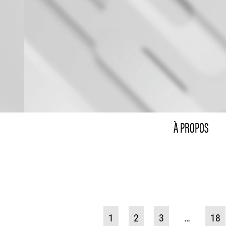
À PROPOS
1
2
3
…
18