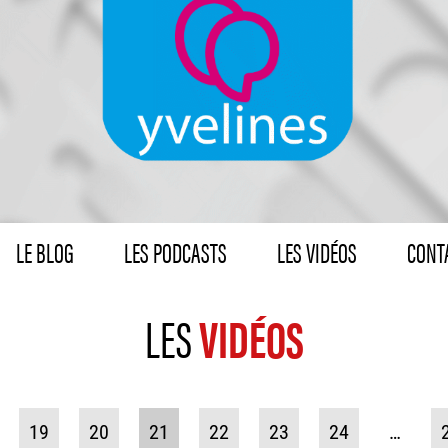
LE BLOG
LES PODCASTS
LES VIDÉOS
CONTA
LES
VIDÉOS
19
20
21
22
23
24
…