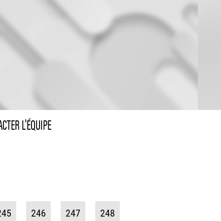
CTER L'ÉQUIPE
245
246
247
248