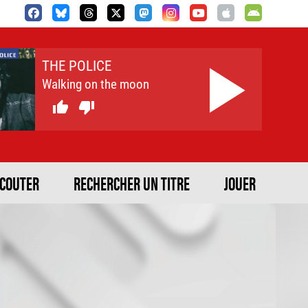
THE POLICE
Walking on the moon


ECOUTER
RECHERCHER UN TITRE
JOUER