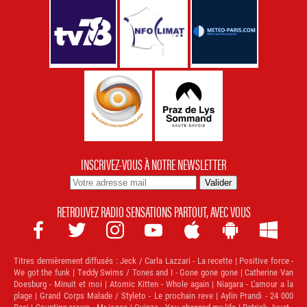
INSCRIVEZ-VOUS À NOTRE NEWSLETTER
RETROUVEZ RADIO SENSATIONS PARTOUT, AVEC VOUS







Titres dernièrement diffusés :
Jeck / Carla Lazzari - La recette | Positive force -
We got the funk | Teddy Swims / Tones and I - Gone gone gone | Catherine Van
Doesburg - Minuit et moi | Atomic Kitten - Whole again | Niagara - L'amour a la
plage | Grand Corps Malade / Styleto - Le prochain reve | Aylin Prandi - 24 000
Baci | Counting crows - Mr jones | Quinze - You changed my life | Patrick Juvet -