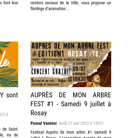
s font leur
centres sociaux de la Ville, vous propose un
florilège d’animation...
Y sont
AUPRÈS DE MON ARBRE
FEST #1 - Samedi 9 juillet à
Rosay
2022 à
Pascal Vannier
,
lundi 27 juin 2022 à 13h51
e de Saint-
Festival Auprès de mon arbre #1 samedi 9
le, ira de
juillet à Rosay. L'association Auprès de mon