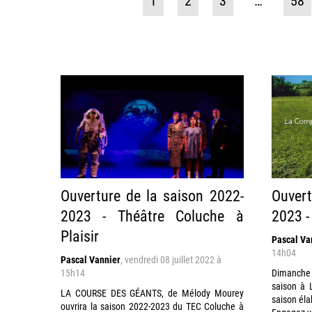
1
2
3
…
58
Ouverture de la saison 2022-
Ouvert
2023 - Théâtre Coluche à
2023 -
Plaisir
Pascal Va
14h04
Pascal Vannier
,
vendredi 08 juillet 2022 à
15h14
Dimanche 
saison à 
LA COURSE DES GÉANTS, de Mélody Mourey
saison éla
ouvrira la saison 2022-2023 du TEC Coluche à