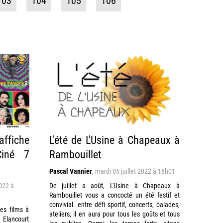
103
104
105
106
affiche
L'été de L'Usine à Chapeaux à
Ciné 7
Rambouillet
Pascal Vannier
,
mardi 05 juillet 2022 à 18h01
2022 à
De juillet a août, L'Usine à Chapeaux à
Rambouillet vous a concocté un été festif et
convivial. entre défi sportif, concerts, balades,
es films à
ateliers, il en aura pour tous les goûts et tous
 Elancourt