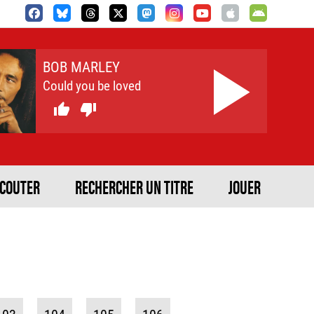
BOB MARLEY
Could you be loved


ECOUTER
RECHERCHER UN TITRE
JOUER