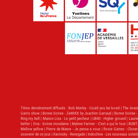
Titres dernièrement diffusés :
Bob Marley - Could you be loved | The Avener 
Garrix show | Bonne Soiree - ZeMIXX by Joachim Garraud | Bonne Soiree 
Ring my bell | Manon Lisa - Le petit pecheur | UB40 - Higher ground | Laur
better | Oria - Soiree mondaine | Mylene Farmer - C'est a qui le tour | BUNT
Mellow yellow | Pierre de Maere - Je pense a vous | Rosie Gaines - Closer 
souvenir de ce jour | Kavinsky - Renegade | Indochine - Les nouveaux soleil