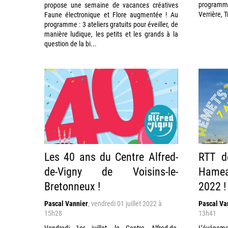
program
propose une semaine de vacances créatives
Verrière, T
Faune électronique et Flore augmentée ! Au
programme : 3 ateliers gratuits pour éveiller, de
manière ludique, les petits et les grands à la
question de la bi...
Les 40 ans du Centre Alfred-
RTT d
de-Vigny de Voisins-le-
Hamea
Bretonneux !
2022 !
Pascal Vannier
,
vendredi 01 juillet 2022 à
Pascal Va
15h28
13h41
Vendredi 1er juillet, le Centre Alfred-de-
L’événemen