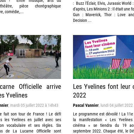
vous ! Entre musique, arts du
: Buzz l'Éclair, Elvis, Jurassic World
théâtre, pièce chorégraphique
d'après, Les Minions 2 : Il était une f
ve, comédie,...
Gun : Maverick, Thor : Love and
Decision ...
arne Officielle arrive
Les Yvelines font leur
es Yvelines
2022
nnier
,
mardi 05 juillet 2022 à 14h43
Pascal Vannier
,
lundi 04 juillet 202
e fait son tour de France ! Le défi
Le programme est dévoilé ! La 11e 
ns les Yvelines en juillet avec ses
la manifestation « Les Yvelines
son vocabulaire et ses règles. Six
cinéma » se tiendra du 19 a
us de La Lucarne Officielle sont
septembre 2022. Chaque été, le D