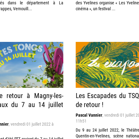
més dans le département à La
des Yvelines organise « Les Yveline
rappes, Vernouill...
cinéma », un festival ...
e retour à Magny-les-
Les Escapades du TSQ
ux du 7 au 14 juillet
de retour !
Pascal Vannier
,
vendredi 01 juillet 
11h51
nnier
,
vendredi 01 juillet 2022 à
Du 9 au 24 juillet 2022, le Théâtr
Quentin-en-Yvelines, scène nationa
t d'été RTT revient du 7 au 14 juillet