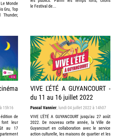
les publics. Parmi les temps forts, citons
 : Le Monde
le Festival de...
ois Gru, Top
 Thunder,
 cinéma
VIVE L'ÉTÉ A GUYANCOURT -
du 11 au 16 juillet 2022
2 à 15h16
Pascal Vannier
,
lundi 04 juillet 2022 à 14h07
édition de
VIVE L'ÉTÉ A GUYANCOURT jusqu'au 27 août
 font leur
2022. De nouveau cette année, la Ville de
oût au 17
Guyancourt en collaboration avec le service
épartement
action culturelle, les maisons de quartier et les