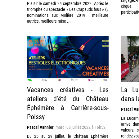
Engagez-
Plaisir le samedi 24 septembre 2022. Après le
cirque, 
triomphe du spectacle « Les Crapauds fous » (3
participati
nominations aux Molière 2019 : meilleure
autrice, meilleure mise ...
Vacances créatives - Les
La Luc
ateliers d'été du Château
dans l
Éphémère à Carrière-sous-
Pascal Va
Poissy
La Lucarn
arrive da
Pascal Vannier
,
mardi 05 juillet 2022 à 16h52
valeurs, 
rendez-vo
Du 25 au 29 juillet, le Château Éphémère