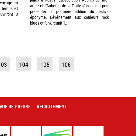
 voyage en
arbre et L'Auberge de la Truite s'associent pour
e temps et
présenter la première édition du festival
uvriront 3
éponyme. L'événement aux couleurs rock,
blues et funk réunit T...
103
104
105
106
VUE DE PRESSE
RECRUTEMENT