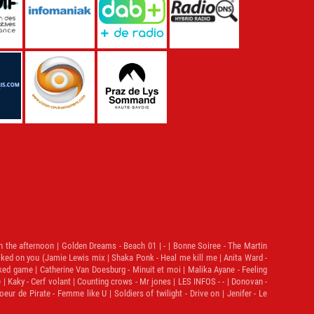
in the afternoon | Golden Dreams - Beach 01 | - | Bonne Soiree - The Martin
d on you (Jamie Lewis mix | Shaka Ponk - Heal me kill me | Anita Ward -
cked game | Catherine Van Doesburg - Minuit et moi | Malika Ayane - Feeling
 | Kaky - Cerf volant | Counting crows - Mr jones | LES INFOS - - | Donovan -
r de Pirate - Femme like U | Soldiers of twilight - Drive on | Jenifer - Le