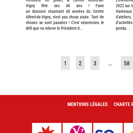
Vigny fête ses 40 ans ! Faire
2022 sur l
un discours résumant 40 années du Centre
Hameaux 
Alfred-de-Vigny, n'est pas chose aisée. Tant de
d'ateliers
choses se sont passées ! C'est néanmoins le
d’activit
défi que va relever le Président d...
penda...
1
2
3
…
58
MENTIONS LÉGALES
CHARTE R