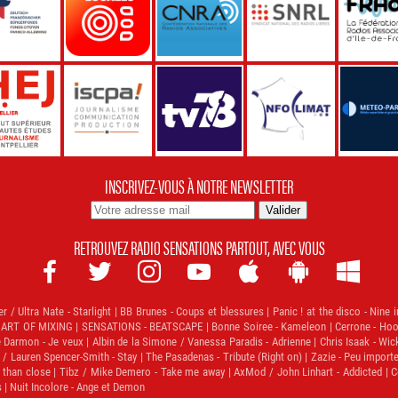
INSCRIVEZ-VOUS À NOTRE NEWSLETTER
RETROUVEZ RADIO SENSATIONS PARTOUT, AVEC VOUS







/ Ultra Nate - Starlight | BB Brunes - Coups et blessures | Panic ! at the disco - Nine 
- ART OF MIXING | SENSATIONS - BEATSCAPE | Bonne Soiree - Kameleon | Cerrone - Hooke
ie Darmon - Je veux | Albin de la Simone / Vanessa Paradis - Adrienne | Chris Isaak - Wi
. / Lauren Spencer-Smith - Stay | The Pasadenas - Tribute (Right on) | Zazie - Peu importe
than close | Tibz / Mike Demero - Take me away | AxMod / John Linhart - Addicted | Coeu
s | Nuit Incolore - Ange et Demon