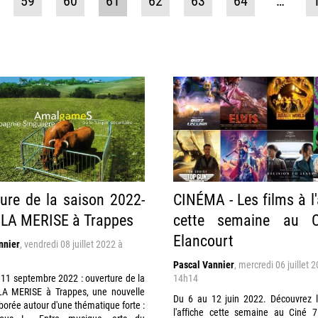
59
60
61
62
63
64
…
ure de la saison 2022-
CINÉMA - Les films à l'
 LA MERISE à Trappes
cette semaine au 
Elancourt
nnier
,
vendredi 08 juillet 2022 à
Pascal Vannier
,
mercredi 06 juillet 
11 septembre 2022 : ouverture de la
14h14
LA MERISE à Trappes, une nouvelle
Du 6 au 12 juin 2022. Découvrez l
borée autour d'une thématique forte :
l'affiche cette semaine au Ciné 7