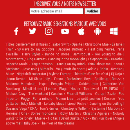
INSCRIVEZ-VOUS À NOTRE NEWSLETTER
RETROUVEZ RADIO SENSATIONS PARTOUT, AVEC VOUS







Titres dernièrement diffusés :
Taylor Swift - Opalite | Christophe Mae - La lune |
Train - 50 ways to say goodbye | Jacques Dutronc - Il est cinq heures, Paris
s'eveille | Harry Styles - Dance no more | Jamiroquai - Too young to die |
Montmartre / King Harvest - Dancing in the moonlight | Telepopmusik - Breathe |
Depeche Mode - Fragile tension | Francis on my mind - Think about me | Zaoui /
Stephane - Love noir | Silmarils - Va y avoir du sport | Adele / Robin - Respire |
Muse - Nightshift superstar | Mylene Farmer - L'histoire d'une fee c'est | Dj Goja /
Jason Derulo - Mi Chico | Idyl - L'ennui | Backstreet Boys - Bottle up | Benzzi /
Madame Monsieur - Hype | Penguin Prison - Golden train | Catherine Van
Doesburg - Minuit et moi | Leonie - Plage | Hozier - Too sweet | LES INFOS - - |
Michael Gray - The weekend | Cassius / Pharrell Williams - Go up | Zazie - Peu
importe | Puggy - For a minute | Manon Lisa - Le petit pecheur | Des'ree - You
gotta be | Eddy Mitchell - Le baby blues | Lionel Richie - Dancing on the ceiling |
Suzanne Vega / DNA - Tom's dinner | Christophe Willem - Systaime | Maroon 5 -
Heroine | Oria - Soiree mondaine | Ricky Martin / Christina Aguilera - Nobody
wants to be lonely | Maelle - Tic tac | David Guetta / Alok - Run Run River (Angels
above me) | Billy Joel - The river of the dreams