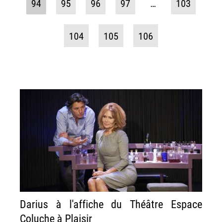
94
95
96
97
…
103
104
105
106
Darius à l'affiche du Théâtre Espace
Coluche à Plaisir