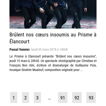
Brûlent nos cœurs insoumis au Prisme à
Élancourt
Pascal Vannier
,
lundi 05 mars 2018 à 14h08
Le Prisme à Elancourt présente "Brûlent nos cœurs insoumis",
jeudi 15 mars à 20h30. Un spectacle chorégraphié par Christian et
François Ben Aïm, écriture et dramaturgie de Guillaume Poix,
musique Ibrahim Maalouf, composition originale pour ...
1
2
3
…
91
92
93