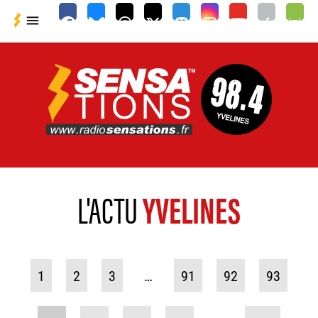

L'ACTU
YVELINES
1
2
3
…
91
92
93