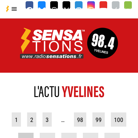

L'ACTU
YVELINES
1
2
3
…
98
99
100