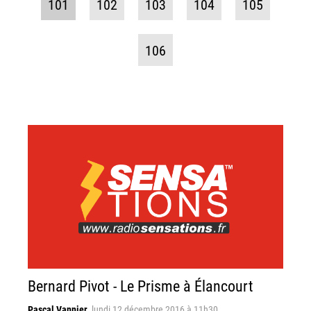
101
102
103
104
105
106
Bernard Pivot - Le Prisme à Élancourt
Pascal Vannier
,
lundi 12 décembre 2016 à 11h30