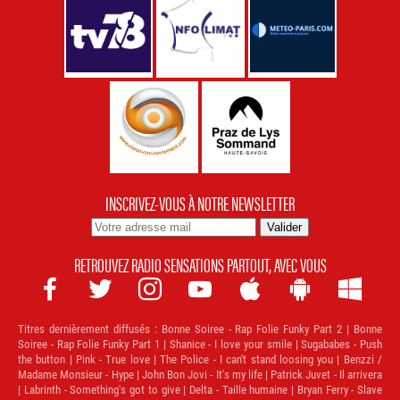
INSCRIVEZ-VOUS À NOTRE NEWSLETTER
RETROUVEZ RADIO SENSATIONS PARTOUT, AVEC VOUS







Titres dernièrement diffusés :
Bonne Soiree - Rap Folie Funky Part 2 | Bonne
Soiree - Rap Folie Funky Part 1 | Shanice - I love your smile | Sugababes - Push
the button | Pink - True love | The Police - I can't stand loosing you | Benzzi /
Madame Monsieur - Hype | John Bon Jovi - It's my life | Patrick Juvet - Il arrivera
| Labrinth - Something's got to give | Delta - Taille humaine | Bryan Ferry - Slave