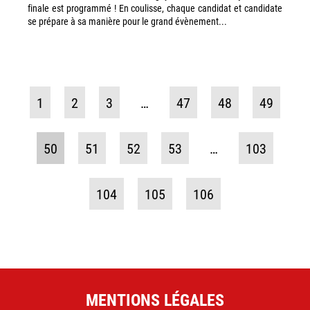
finale est programmé ! En coulisse, chaque candidat et candidate
se prépare à sa manière pour le grand évènement...
1
2
3
…
47
48
49
50
51
52
53
…
103
104
105
106
MENTIONS LÉGALES