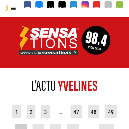

L'ACTU
YVELINES
1
2
3
…
47
48
49