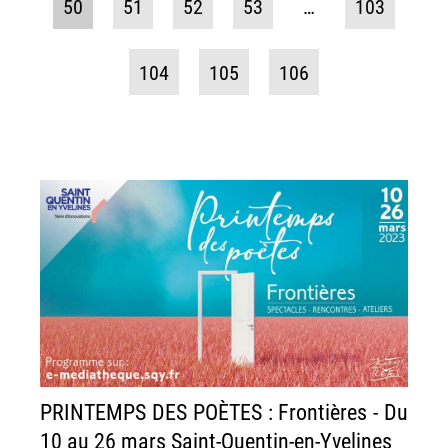
50
51
52
53
…
103
104
105
106
PRINTEMPS DES POÈTES : Frontières - Du
10 au 26 mars Saint-Quentin-en-Yvelines