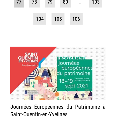
77
78
79
80
…
103
104
105
106
Journées Européennes du Patrimoine à
Saint-Quentin-en-Yvelines