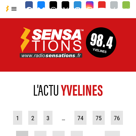

L'ACTU
YVELINES
1
2
3
…
74
75
76