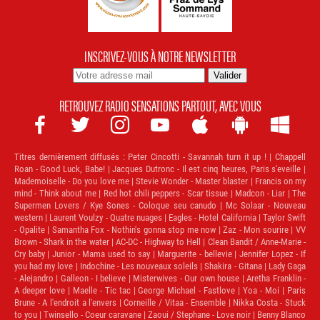
INSCRIVEZ-VOUS À NOTRE NEWSLETTER
RETROUVEZ RADIO SENSATIONS PARTOUT, AVEC VOUS







Titres dernièrement diffusés :
Peter Cincotti - Savannah turn it up ! | Chappell
Roan - Good Luck, Babe! | Jacques Dutronc - Il est cinq heures, Paris s'eveille |
Mademoiselle - Do you love me | Stevie Wonder - Master blaster | Francis on my
mind - Think about me | Red hot chili peppers - Scar tissue | Madcon - Liar | The
Supermen Lovers / Kye Sones - Coloque seu canudo | Mc Solaar - Nouveau
western | Laurent Voulzy - Quatre nuages | Eagles - Hotel California | Taylor Swift
- Opalite | Samantha Fox - Nothin's gonna stop me now | Zaz - Mon sourire | VV
Brown - Shark in the water | AC-DC - Highway to Hell | Clean Bandit / Anne-Marie -
Cry baby | Junior - Mama used to say | Marguerite - bellevie | Jennifer Lopez - If
you had my love | Indochine - Les nouveaux soleils | Shakira - Gitana | Lady Gaga
- Alejandro | Galleon - I believe | Misterwives - Our own house | Aretha Franklin -
A deeper love | Maelle - Tic tac | George Michael - Fastlove | Yoa - Moi | Paris
Brune - A l'endroit a l'envers | Corneille / Vitaa - Ensemble | Nikka Costa - Stuck
to you | Twinsello - Coeur caravane | Zaoui / Stephane - Love noir | Benny Blanco