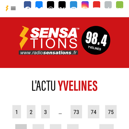

L'ACTU
YVELINES
1
2
3
…
73
74
75