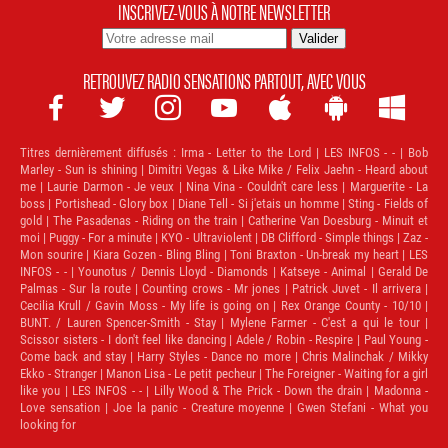
INSCRIVEZ-VOUS À NOTRE NEWSLETTER
RETROUVEZ RADIO SENSATIONS PARTOUT, AVEC VOUS







Titres dernièrement diffusés :
Irma - Letter to the Lord | LES INFOS - - | Bob
Marley - Sun is shining | Dimitri Vegas & Like Mike / Felix Jaehn - Heard about
me | Laurie Darmon - Je veux | Nina Vina - Couldn't care less | Marguerite - La
boss | Portishead - Glory box | Diane Tell - Si j'etais un homme | Sting - Fields of
gold | The Pasadenas - Riding on the train | Catherine Van Doesburg - Minuit et
moi | Puggy - For a minute | KYO - Ultraviolent | DB Clifford - Simple things | Zaz -
Mon sourire | Kiara Gozen - Bling Bling | Toni Braxton - Un-break my heart | LES
INFOS - - | Younotus / Dennis Lloyd - Diamonds | Katseye - Animal | Gerald De
Palmas - Sur la route | Counting crows - Mr jones | Patrick Juvet - Il arrivera |
Cecilia Krull / Gavin Moss - My life is going on | Rex Orange County - 10/10 |
BUNT. / Lauren Spencer-Smith - Stay | Mylene Farmer - C'est a qui le tour |
Scissor sisters - I don't feel like dancing | Adele / Robin - Respire | Paul Young -
Come back and stay | Harry Styles - Dance no more | Chris Malinchak / Mikky
Ekko - Stranger | Manon Lisa - Le petit pecheur | The Foreigner - Waiting for a girl
like you | LES INFOS - - | Lilly Wood & The Prick - Down the drain | Madonna -
Love sensation | Joe la panic - Creature moyenne | Gwen Stefani - What you
looking for