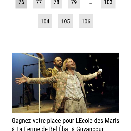
76
77
78
79
…
103
104
105
106
Gagnez votre place pour L'Ecole des Maris
à La Ferme de Bel Ébat à Guyancourt