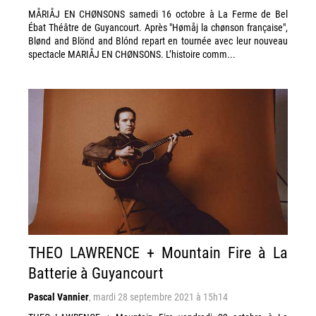
MÅRIÅJ EN CHØNSONS samedi 16 octobre à La Ferme de Bel
Ébat Théâtre de Guyancourt. Après "Hømåj la chønson française",
Blønd and Blönd and Blónd repart en tournée avec leur nouveau
spectacle MARIÅJ EN CHØNSONS. L’histoire comm...
THEO LAWRENCE + Mountain Fire à La
Batterie à Guyancourt
Pascal Vannier
,
mardi 28 septembre 2021 à 15h14