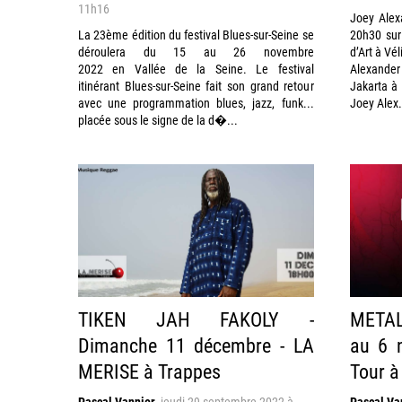
11h16
Joey Alex
La 23ème édition du festival Blues-sur-Seine se
20h30 sur
déroulera du 15 au 26 novembre
d’Art à Vé
2022 en Vallée de la Seine. Le festival
Alexander
itinérant Blues-sur-Seine fait son grand retour
Jakarta à 
avec une programmation blues, jazz, funk...
Joey Alex.
placée sous le signe de la d�...
TIKEN JAH FAKOLY -
METAL
Dimanche 11 décembre - LA
au 6 n
MERISE à Trappes
Tour à
Pascal Vannier
,
jeudi 29 septembre 2022 à
Pascal Va