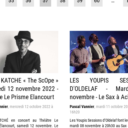
55
56
57
58
59
60
…
KATCHE « The ScOpe »
LES YOUPIS SES
di 12 novembre 2022 -
D'OLDELAF - Mar
e Le Prisme Elancourt
novembre - Le Sax à Ac
nnier
,
mercredi 12 octobre 2022 à
Pascal Vannier
,
mardi 11 octobre 20
16h20
CHÉ en concert au Théâtre Le
Les Youpis Sessions d’Oldelaf font leu
Élancourt, samedi 12 novembre. Le
mardi 08 novembre à 20h30 au Sax 