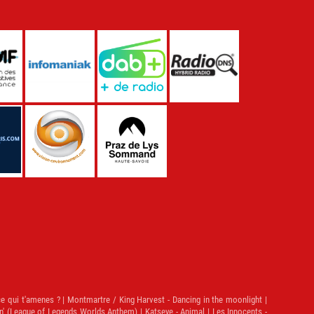
ce qui t'amenes ? | Montmartre / King Harvest - Dancing in the moonlight |
in' (League of Legends Worlds Anthem) | Katseye - Animal | Les Innocents -