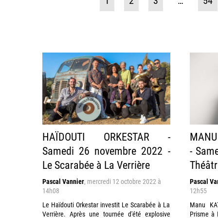
1
2
3
…
54
HAÏDOUTI ORKESTAR -
MANU 
Samedi 26 novembre 2022 -
- Same
Le Scarabée à La Verrière
Théâtr
Pascal Vannier
,
mercredi 12 octobre 2022 à
Pascal Va
14h08
12h55
Le Haïdouti Orkestar investit Le Scarabée à La
Manu KAT
Verrière. Après une tournée d'été explosive
Prisme à 