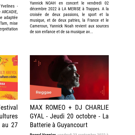
Yannick NOAH en concert le vendredi 02
Yvelines -
décembre 2022 à LA MERISE à Trappes. A la
e ARCADIE,
croisée de deux passions, le sport et la
ce adaptée
musique, et de deux patries, la France et le
Tam, mise
Cameroun, Yannick Noah revient aux sources
rprétation
de son enfance et de sa musique av...
stival
MAX ROMEO + DJ CHARLIE
ultures
GYAL - Jeudi 20 octobre - La
e au 27
Batterie à Guyancourt
Pascal Vannier
,
vendredi 23 septembre 2022 à