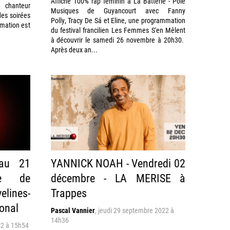
Affiche 100% rap féminin à La Batterie - Pôle
 chanteur
Musiques de Guyancourt avec Fanny
des soirées
Polly, Tracy De Sá et Eline, une programmation
mmation est
du festival francilien Les Femmes S'en Mêlent
à découvrir le samedi 26 novembre à 20h30.
Après deux an...
au 21
YANNICK NOAH - Vendredi 02
re de
décembre - LA MERISE à
elines-
Trappes
onal
Pascal Vannier
,
jeudi 29 septembre 2022 à
14h36
22 à 15h54