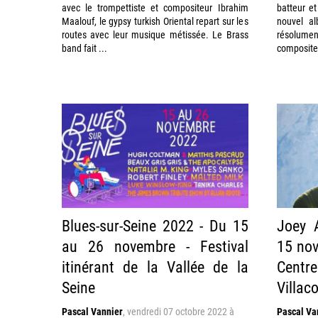
avec le trompettiste et compositeur Ibrahim
batteur e
Maalouf, le gypsy turkish Oriental repart sur les
nouvel a
routes avec leur musique métissée. Le Brass
résolument
band fait ...
compositeu
Blues-sur-Seine 2022 - Du 15
Joey A
au 26 novembre - Festival
15 nov
itinérant de la Vallée de la
Cent
Seine
Villac
Pascal Vannier
,
vendredi 07 octobre 2022 à
Pascal Va