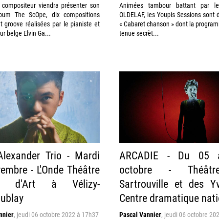
t compositeur viendra présenter son
Animées tambour battant par le
lbum The ScOpe, dix compositions
OLDELAF, les Youpis Sessions sont 
 groove réalisées par le pianiste et
« Cabaret chanson » dont la progra
r belge Elvin Ga...
tenue secrèt...
lexander Trio - Mardi
ARCADIE - Du 05 
embre - L'Onde Théâtre
octobre - Théât
re d'Art à Vélizy-
Sartrouville et des Yv
oublay
Centre dramatique nati
nnier
,
jeudi 06 octobre 2022 à 17h37
Pascal Vannier
,
jeudi 06 octobre 20