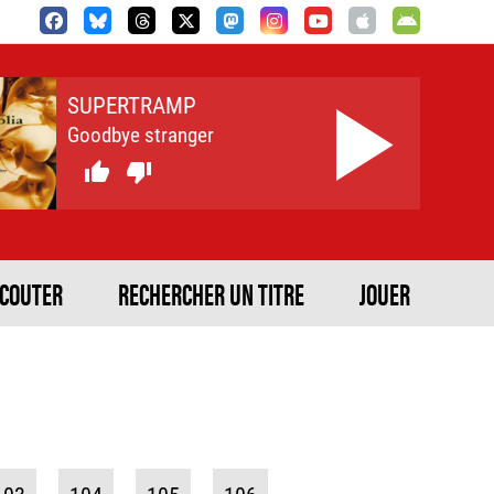
SUPERTRAMP
Goodbye stranger


ECOUTER
RECHERCHER UN TITRE
JOUER