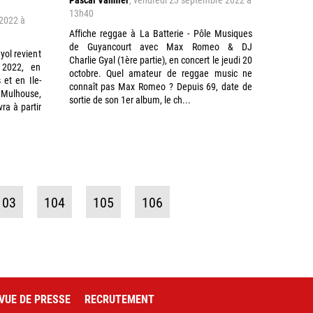
13h40
 2022 à
Affiche reggae à La Batterie - Pôle Musiques
de Guyancourt avec Max Romeo & DJ
yol revient
Charlie Gyal (1ère partie), en concert le jeudi 20
 2022, en
octobre. Quel amateur de reggae music ne
 et en Ile-
connaît pas Max Romeo ? Depuis 69, date de
 Mulhouse,
sortie de son 1er album, le ch...
ra à partir
103
104
105
106
VUE DE PRESSE
RECRUTEMENT