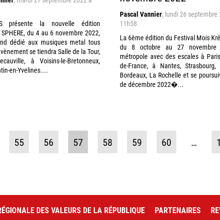
Pascal Vannier
,
lundi 26 septembre
S présente la nouvelle édition
11h58
SPHERE, du 4 au 6 novembre 2022,
La 6ème édition du Festival Mois Kré
nd dédié aux musiques metal tous
du 8 octobre au 27 novembre
évènement se tiendra Salle de la Tour,
métropole avec des escales à Paris
cauville, à Voisins-le-Bretonneux,
de-France, à Nantes, Strasbourg,
tin-en-Yvelines....
Bordeaux, La Rochelle et se poursuiv
de décembre 2022�...
55
56
57
58
59
60
…
ÉGIONALE DES VALEURS DE LA RÉPUBLIQUE
PARTENAIRES
RE