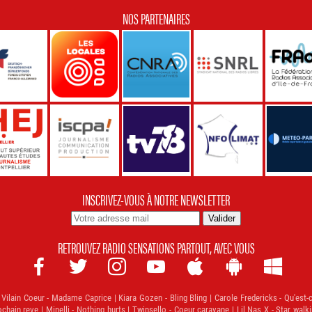
NOS PARTENAIRES
INSCRIVEZ-VOUS À NOTRE NEWSLETTER
RETROUVEZ RADIO SENSATIONS PARTOUT, AVEC VOUS







ilain Coeur - Madame Caprice | Kiara Gozen - Bling Bling | Carole Fredericks - Qu'est-
hain reve | Minelli - Nothing hurts | Twinsello - Coeur caravane | Lil Nas X - Star walk