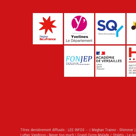
Titres dernièrement diffusés :
LES INFOS - - | Meghan Trainor - Shimmer | V
Luther Vandross - Never too much | Grand Corps Malade / Styleto - Le proc