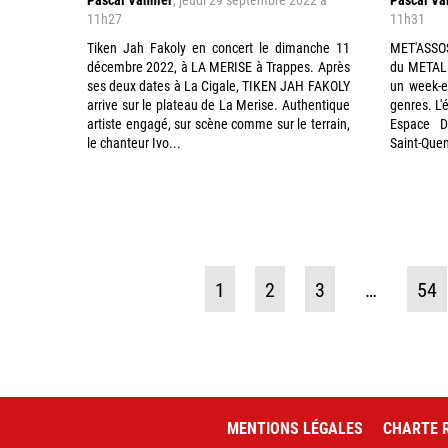
11h27
11h31
Tiken Jah Fakoly en concert le dimanche 11
MET'ASSO
décembre 2022, à LA MERISE à Trappes. Après
du METAL 
ses deux dates à La Cigale, TIKEN JAH FAKOLY
un week-e
arrive sur le plateau de La Merise. Authentique
genres. L'
artiste engagé, sur scène comme sur le terrain,
Espace De
le chanteur Ivo...
Saint-Quen
1
2
3
…
54
MENTIONS LÉGALES
CHARTE R