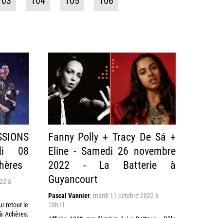
103
104
105
106
SIONS
Fanny Polly + Tracy De Sá +
di 08
Eline - Samedi 26 novembre
hères
2022 - La Batterie à
Guyancourt
22 à
Pascal Vannier
,
mardi 11 octobre 2022 à
r retour le
10h11
à Achères.