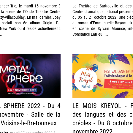
ander Trio, le mardi 15 novembre à
Le Théâtre de Sartrouville et des 
 la scène de L’Onde Théâtre Centre
Centre dramatique national présent
lizy-Villacoublay. En mai dernier, Joey
du 05 au 21 octobre 2022. Une piè
 sortait son 6e album Origin. De
du roman d’Emmanuelle Bayamack-
New York où il réside actuellement,
en scène de Sylvain Maurice, inte
..
Constance Larrieu. ...
 SPHERE 2022 - Du 4
LE MOIS KREYOL - Fe
ovembre - Salle de la
des langues et des c
 Voisins-le-Bretonneux
créoles - Du 8 octobr
novembre 2022
nnier
,
mardi 27 septembre 2022 à