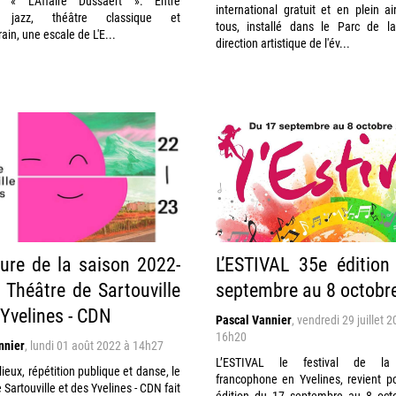
 « L’Affaire Dussaert ». Entre
international gratuit et en plein ai
, jazz, théâtre classique et
tous, installé dans le Parc de la
in, une escale de L'E...
direction artistique de l'év...
ure de la saison 2022-
L’ESTIVAL 35e éditio
 Théâtre de Sartouville
septembre au 8 octobr
 Yvelines - CDN
Pascal Vannier
,
vendredi 29 juillet 
16h20
nnier
,
lundi 01 août 2022 à 14h27
L’ESTIVAL le festival de la
lieux, répétition publique et danse, le
francophone en Yvelines, revient p
 Sartouville et des Yvelines - CDN fait
édition du 17 septembre au 8 oct