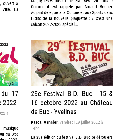
Magny-les-Hameaux fêtera ses 20 ans !
r, ouvert à
Comme il est rappelé par Arnaud Boutier,
 Ville. La
Adjoint délégué à la Culture et aux Sports dans
l'Edito de la nouvelle plaquette : « C’est une
saison 2022-2023 spécial...
n du 17
29e Festival B.D. Buc - 15 &
e 2022
16 octobre 2022 au Château
de Buc - Yvelines
2022 à
Pascal Vannier
,
vendredi 29 juillet 2022 à
 musique
14h41
our sa 35e
La 29e édition du festival B.D. Buc se déroulera
obre 2022.