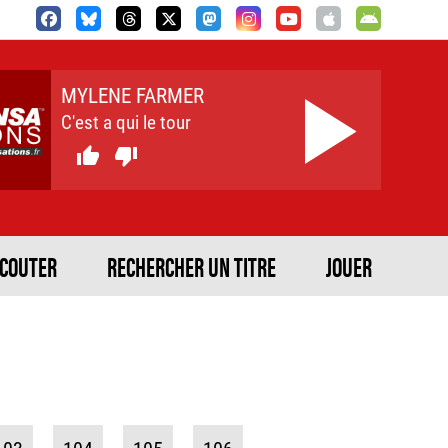
MYLENE FARMER
C'est a qui le tour


ECOUTER
RECHERCHER UN TITRE
JOUER