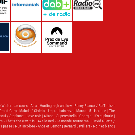
e Winter - Je cours | A-ha - Hunting high and low | Benny Blanco / Bb Trickz -
| Grand Corps Malade / Styleto - Le prochain reve | Maroon 5 - Heroine | The
aoui / Stephane - Love noir | Aitana - Superestrella | Georgia - It's euphoric |
 - That's the way it is | Axelle Red - Le monde tourne mal | David Guetta /
asse | Nuit Incolore - Ange et Demon | Bernard Lavilliers - Noir et blanc |