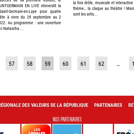
la fois drôle, musicale et interactive
SAINT-GERMAIN EN LIVE réinvestit la
thème… la claque au théâtre ! Mais
Saint-Germain-en-Laye pour quatre
sont les artis...
fête à vivre du 29 septembre au 2
022. Au programme : une ouverture
ec Natascha ...
57
58
59
60
61
62
…
ÉGIONALE DES VALEURS DE LA RÉPUBLIQUE
PARTENAIRES
RE
NOS PARTENAIRES