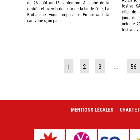
du 26 août au 18 septembre. A l’aube de la
festival 
rentrée et avec la douceur de la fin de l’été, La
ville de 
Barbacane vous propose « En suivant la
jours de 
caravane », un pa...
octobre 2
festive av
1
2
3
…
56
MENTIONS LÉGALES
CHARTE R