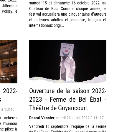
samedi 15 et dimanche 16 octobre 2022, au
a différents
Château de Buc. Comme chaque année, le
 Poissy, le
festival accueillera une cinquantaine d’auteurs
et auteures adultes et jeunesse, français et
internationaux origi...
n 2022-
Ouverture de la saison 2022-
s
2023 - Ferme de Bel Ébat -
Théâtre de Guyancourt
2 à 15h40
à Achères
Pascal Vannier
,
mardi 26 juillet 2022 à 11h17
e l'humour
Vendredi 16 septembre, l'équipe de la Ferme
une pièce à
de Bel Ébat - Théâtre de Guyancourt vous invite