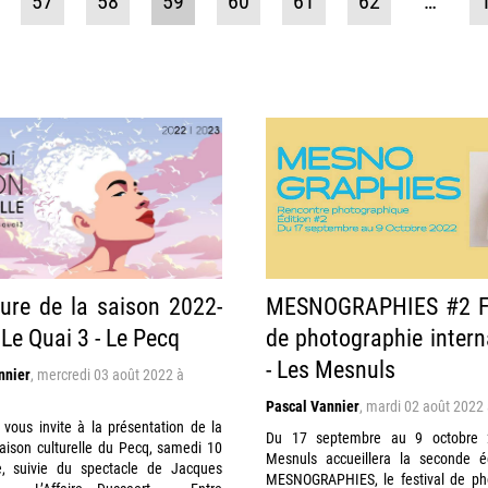
57
58
59
60
61
62
…
ure de la saison 2022-
MESNOGRAPHIES #2 Fe
 Le Quai 3 - Le Pecq
de photographie intern
- Les Mesnuls
nnier
,
mercredi 03 août 2022 à
Pascal Vannier
,
mardi 02 août 2022
vous invite à la présentation de la
Du 17 septembre au 9 octobre 
aison culturelle du Pecq, samedi 10
Mesnuls accueillera la seconde é
, suivie du spectacle de Jacques
MESNOGRAPHIES, le festival de ph