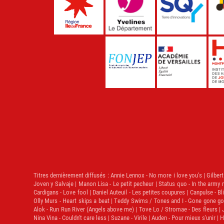
Titres dernièrement diffusés :
Annie Lennox - No more i love you's | Gilbert 
Joven y Salvaje | Manon Lisa - Le petit pecheur | Status quo - In the army 
Cardigans - Love fool | Daniel Auteuil - Les petites coupures | Canpulse - Blin
Olly Murs - Heart skips a beat | Teddy Swims / Tones and I - Gone gone gon
Alok - Run Run River (Angels above me) | Tove Lo / Stromae - Des fleurs | 
Nina Vina - Couldn't care less | Suzane - Virile | Auden - Pour mieux s'unir |