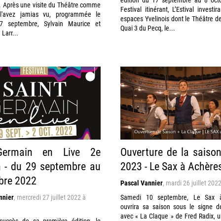
. Après une visite du Théâtre comme
Festival itinérant, L’Estival investir
l'avez jamias vu, programmée le
espaces Yvelinois dont le Théâtre de
7 septembre, Sylvain Maurice et
Quai 3 du Pecq, le...
Larr...
-Germain en Live 2e
Ouverture de la saiso
n - du 29 septembre au
2023 - Le Sax à Achère
bre 2022
Pascal Vannier
,
mardi 26 juillet 202
nnier
,
mercredi 27 juillet 2022 à
Samedi 10 septembre, Le Sax 
ouvrira sa saison sous le signe d
avec « La Claque » de Fred Radix, 
succès de sa première édition, le