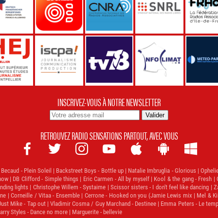
INSCRIVEZ-VOUS À NOTRE NEWSLETTER
RETROUVEZ RADIO SENSATIONS PARTOUT, AVEC VOUS







Becaud - Plein Soleil | Backstreet Boys - Bottle up | Natalie Imbruglia - Glorious | Opheli
now | DB Clifford - Simple things | Eric Carmen - All by myself | Kool & the gang - Fresh 
ding lights | Christophe Willem - Systaime | Scissor sisters - I don't feel like dancing | Z
e | Corneille / Vitaa - Ensemble | Cerrone - Hooked on you (Jamie Lewis mix | Mel & Kim
Just Mike - Tap out | Vladimir Cosma / Guy Marchand - Destinee | Emma Peters - Le temps p
 Harry Styles - Dance no more | Marguerite - bellevie