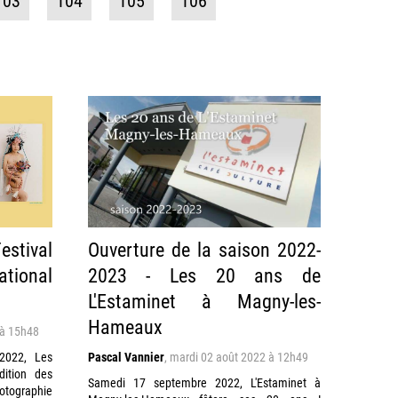
103
104
105
106
stival
Ouverture de la saison 2022-
ational
2023 - Les 20 ans de
L'Estaminet à Magny-les-
Hameaux
 à 15h48
2022, Les
Pascal Vannier
,
mardi 02 août 2022 à 12h49
dition des
Samedi 17 septembre 2022, L'Estaminet à
otographie