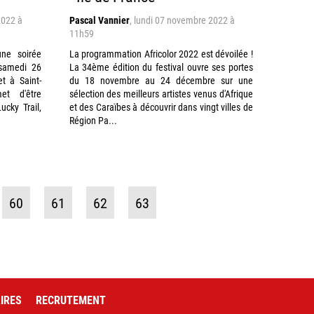
2022 à
Pascal Vannier
,
lundi 07 novembre 2022 à
11h59
une soirée
La programmation Africolor 2022 est dévoilée !
 samedi 26
La 34ème édition du festival ouvre ses portes
t à Saint-
du 18 novembre au 24 décembre sur une
et d'être
sélection des meilleurs artistes venus d'Afrique
ucky Trail,
et des Caraïbes à découvrir dans vingt villes de
Région Pa...
60
61
62
63
IRES
RECRUTEMENT