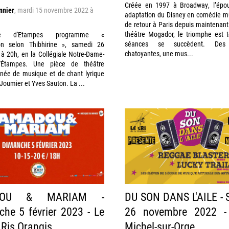
Créée en 1997 à Broadway, l’épou
nnier
,
mardi 15 novembre 2022 à
adaptation du Disney en comédie mu
de retour à Paris depuis maintenan
théâtre Mogador, le triomphe est t
le d'Etampes programme «
séances se succèdent. Des 
on selon Thibhirine », samedi 26
chatoyantes, une mus...
à 20h, en la Collégiale Notre-Dame-
d'Étampes. Une pièce de théâtre
ée de musique et de chant lyrique
Joumier et Yves Sauton. La ...
DOU & MARIAM -
DU SON DANS L'AILE -
he 5 février 2023 - Le
26 novembre 2022 - 
 Ris Orangis
Michel-sur-Orge