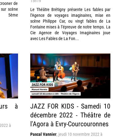
15h19
 crooner de
 sur scène
Le Théâtre Brétigny présente Les fables par
un 5ème
l’Agence de voyages imaginaires, mise en
scène Philippe Car, ou vingt fables de La
Fontaine mises à l’épreuve de notre temps. La
Cie Agence de Voyages Imaginaires joue
avec Les Fables de La Fon...
ours à
JAZZ FOR KIDS - Samedi 10
décembre 2022 - Théâtre de
l'Agora à Evry-Courcouronnes
2022 à
Pascal Vannier
,
jeudi 10 novembre 2022 à