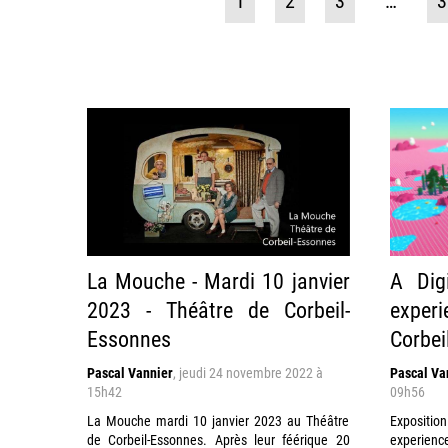
1
2
3
…
3
La Mouche - Mardi 10 janvier
A Dig
2023 - Théâtre de Corbeil-
exper
Essonnes
Corbei
Pascal Vannier
,
jeudi 24 novembre 2022 à
Pascal Va
15h42
09h56
La Mouche mardi 10 janvier 2023 au Théâtre
Expositi
de Corbeil-Essonnes. Après leur féérique 20
experienc