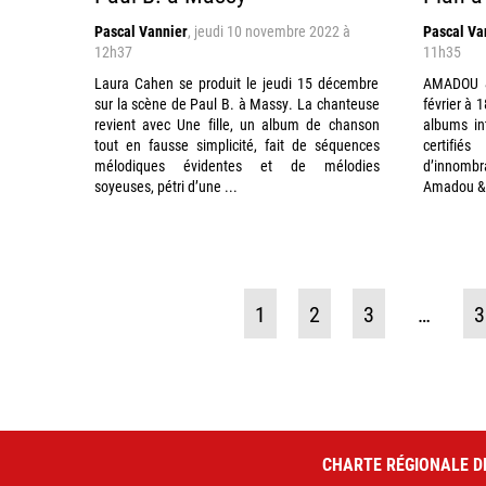
Pascal Vannier
,
jeudi 10 novembre 2022 à
Pascal Va
12h37
11h35
Laura Cahen se produit le jeudi 15 décembre
AMADOU &
sur la scène de Paul B. à Massy. La chanteuse
février à 
revient avec Une fille, un album de chanson
albums int
tout en fausse simplicité, fait de séquences
certifié
mélodiques évidentes et de mélodies
d’innombr
soyeuses, pétri d’une ...
Amadou & 
1
2
3
…
3
CHARTE RÉGIONALE D