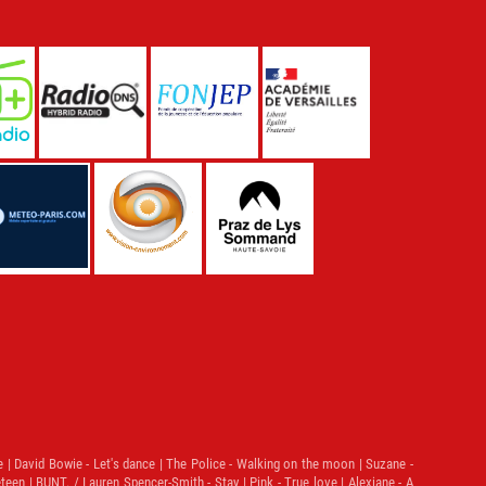
e | David Bowie - Let's dance | The Police - Walking on the moon | Suzane -
neteen | BUNT. / Lauren Spencer-Smith - Stay | Pink - True love | Alexiane - A