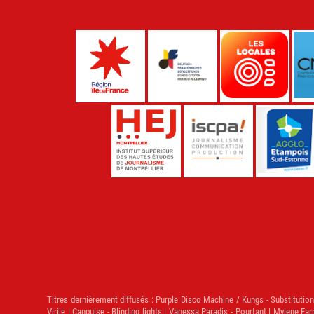
Titres dernièrement diffusés :
Purple Disco Machine / Kungs - Substitution |
Virile | Canpulse - Blinding lights | Vanessa Paradis - Pourtant | Mylene Far