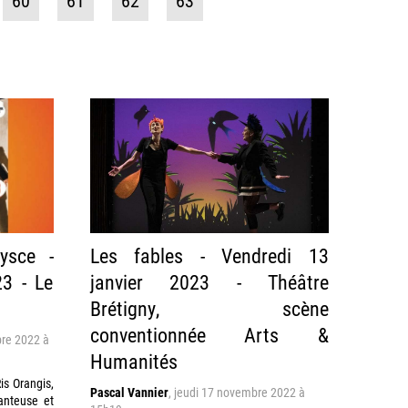
60
61
62
63
ysce -
Les fables - Vendredi 13
23 - Le
janvier 2023 - Théâtre
Brétigny, scène
conventionnée Arts &
re 2022 à
Humanités
is Orangis,
Pascal Vannier
,
jeudi 17 novembre 2022 à
anteuse et