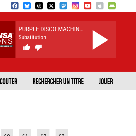
PURPLE DISCO MACHINE / KUNGS
Substitution


ECOUTER
RECHERCHER UN TITRE
JOUER