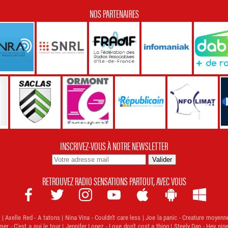
NOS PARTENAIRES
INSCRIVEZ-VOUS À NOTRE NEWSLETTER
RETROUVEZ RADIO SENSATIONS PARTOUT, AVEC VOUS







 Axelle Red - A tatons | Nina Vina - Couldn't care less | Joe la panic - Creature moyenn
mer - C'est a qui le tour | Jennifer Lopez - Love don't cost a thing | Steely Dan - Hey ni