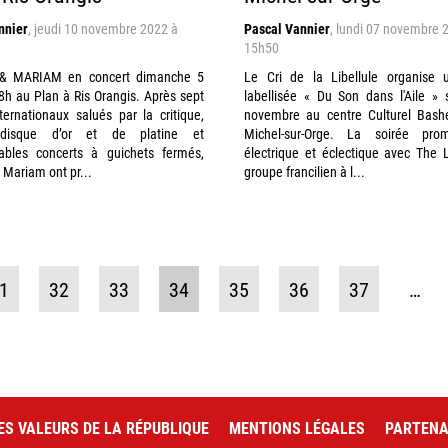
nnier
,
jeudi 10 novembre 2022 à
Pascal Vannier
,
lundi 07 novembre 
15h50
 MARIAM en concert dimanche 5
Le Cri de la Libellule organise 
18h au Plan à Ris Orangis. Après sept
labellisée « Du Son dans l'Aile »
ernationaux salués par la critique,
novembre au centre Culturel Bashe
s disque d’or et de platine et
Michel-sur-Orge. La soirée prom
ables concerts à guichets fermés,
électrique et éclectique avec The L
Mariam ont pr...
groupe francilien à l...
1
32
33
34
35
36
37
…
ES VALEURS DE LA RÉPUBLIQUE
MENTIONS LÉGALES
PARTENA