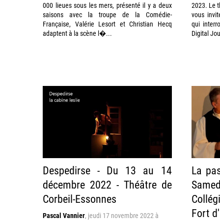
000 lieues sous les mers, présenté il y a deux
2023. Le t
saisons avec la troupe de la Comédie-
vous invi
Française, Valérie Lesort et Christian Hecq
qui inter
adaptent à la scène l�...
Digital Jo
Despedirse - Du 13 au 14
La pas
décembre 2022 - Théâtre de
Samed
Corbeil-Essonnes
Collé
Fort d
Pascal Vannier
,
jeudi 17 novembre 2022 à