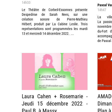
14h33
Pascal Va
Le Théâtre de Corbeil-Essonnes présente
14h47
Despedirse de Sarah Rees, sur une
La vil
création sonore de Pierre-Mathieu
La passi
Hébert, produit par La Cabine Leslie. Trois
novembre 
représentations sont programmées les mardi
du-Fort 
13 et mercredi 14 décembre 2022. ...
accompagn
de Pascal 
Laura Cahen + Rosemarie -
AMA
Jeudi 15 décembre 2022 -
Dimanc
Paul B. à Massy
Plan à