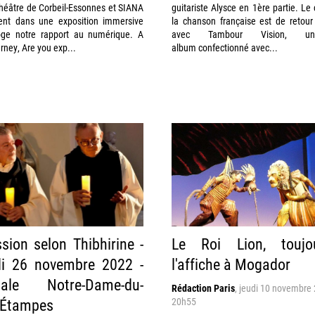
héâtre de Corbeil-Essonnes et SIANA
guitariste Alysce en 1ère partie. Le
tent dans une exposition immersive
la chanson française est de retour
roge notre rapport au numérique. A
avec Tambour Vision, 
urney, Are you exp...
album confectionné avec...
sion selon Thibhirine -
Le Roi Lion, touj
i 26 novembre 2022 -
l'affiche à Mogador
giale Notre-Dame-du-
Rédaction Paris
,
jeudi 10 novembre 
'Étampes
20h55