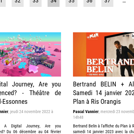
1
32
33
34
35
36
37
…
ital Journey, Are you
Bertrand BELIN + Al
ienced? - Théâtre de
Samedi 14 janvier 20
l-Essonnes
Plan à Ris Orangis
nnier
,
jeudi 24 novembre 2022 à
Pascal Vannier
,
mercredi 23 novemb
14h48
on A Digital Journey, Are you
Bertrand Belin à l'affiche du Plan à R
ed? Du 06 décembre au 04 février
samedi 14 janvier 2023 avec la ch