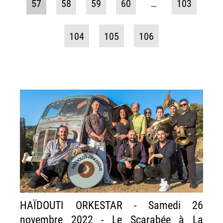
57
58
59
60
…
103
104
105
106
HAÏDOUTI ORKESTAR - Samedi 26
novembre 2022 - Le Scarabée à La