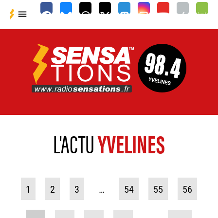

L'ACTU
YVELINES
1
2
3
…
54
55
56