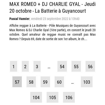
MAX ROMEO + DJ CHARLIE GYAL - Jeudi
20 octobre - La Batterie à Guyancourt
Pascal Vannier
,
vendredi 23 septembre 2022 à 13h40
Affiche reggae à La Batterie - Pôle Musiques de Guyancourt avec
Max Romeo & DJ Charlie Gyal (1ère partie), en concert le jeudi 20
octobre. Quel amateur de reggae music ne connaît pas Max
Romeo ? Depuis 69, date de sortie de son 1er album, le ch...
1
2
3
…
54
55
56
57
58
59
60
…
103
104
105
106