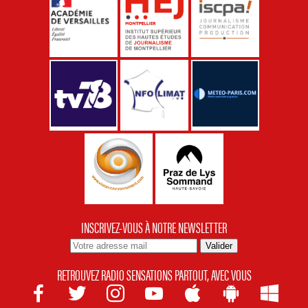
INSCRIVEZ-VOUS À NOTRE NEWSLETTER
RETROUVEZ RADIO SENSATIONS PARTOUT, AVEC VOUS






