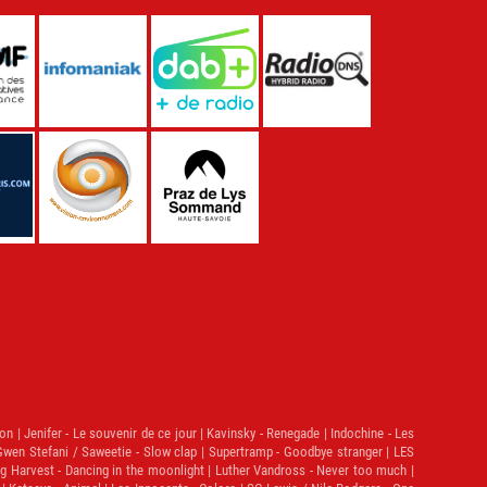
n | Jenifer - Le souvenir de ce jour | Kavinsky - Renegade | Indochine - Les
| Gwen Stefani / Saweetie - Slow clap | Supertramp - Goodbye stranger | LES
ng Harvest - Dancing in the moonlight | Luther Vandross - Never too much |