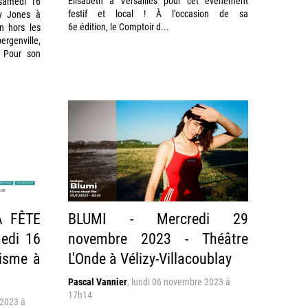
Elisabeth à Versailles pour cet évènement
 samedi 16
festif et local ! À l’occasion de sa
y Jones à
6e édition, le Comptoir d...
n hors les
rgenville,
. Pour son
A FÊTE
BLUMI - Mercredi 29
edi 16
novembre 2023 - Théâtre
risme à
L'Onde à Vélizy-Villacoublay
Pascal Vannier
,
lundi 06 novembre 2023 à
17h14
2023 à