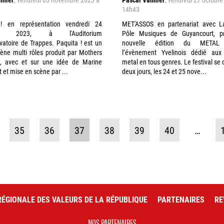
14h43
! en représentation vendredi 24
MET'ASSOS en partenariat avec La
re 2023, à l'Auditorium
Pôle Musiques de Guyancourt, pr
atoire de Trappes. Paquita ! est un
nouvelle édition du METAL
ène multi rôles produit par Mothers
l’évènement Yvelinois dédié aux
e, avec et sur une idée de Marine
metal en tous genres. Le festival se 
t et mise en scène par ...
deux jours, les 24 et 25 nove...
35
36
37
38
39
40
…
ÉGIONALE DES VALEURS DE LA RÉPUBLIQUE
PARTENAIRES
RE
NOS PARTENAIRES