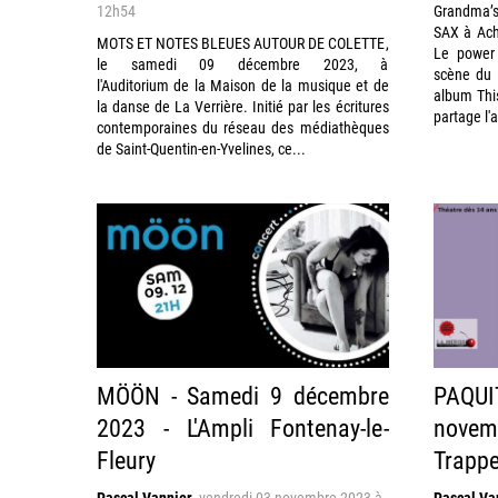
12h54
Grandma’s
SAX à Ach
MOTS ET NOTES BLEUES AUTOUR DE COLETTE,
Le power 
le samedi 09 décembre 2023, à
scène du 
l'Auditorium de la Maison de la musique et de
album Thi
la danse de La Verrière. Initié par les écritures
partage l'af
contemporaines du réseau des médiathèques
de Saint-Quentin-en-Yvelines, ce...
MÖÖN - Samedi 9 décembre
PAQU
2023 - L'Ampli Fontenay-le-
novemb
Fleury
Trapp
Pascal Vannier
,
vendredi 03 novembre 2023 à
Pascal Va