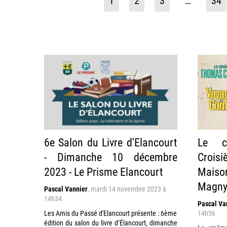
1
2
3
…
34
6e Salon du Livre d'Elancourt
Le c
- Dimanche 10 décembre
Croisi
2023 - Le Prisme Elancourt
Maison
Magny
Pascal Vannier
,
mardi 14 novembre 2023 à
14h34
Pascal Va
Les Amis du Passé d'Elancourt présente : 6ème
14h56
édition du salon du livre d’Élancourt, dimanche