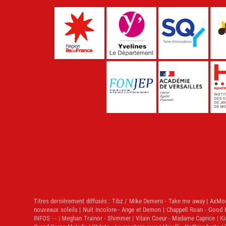
Titres dernièrement diffusés :
Tibz / Mike Demero - Take me away | AxMod / J
nouveaux soleils | Nuit Incolore - Ange et Demon | Chappell Roan - Good Lu
INFOS - - | Meghan Trainor - Shimmer | Vilain Coeur - Madame Caprice | Ki