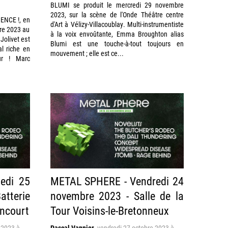
BLUMI se produit le mercredi 29 novembre
2023, sur la scène de l'Onde Théâtre centre
ENCE !, en
d'Art à Vélizy-Villacoublay. Multi-instrumentiste
re 2023 au
à la voix envoûtante, Emma Broughton alias
Jolivet est
Blumi est une touche-à-tout toujours en
l riche en
mouvement ; elle est ce...
ur ! Marc
edi 25
METAL SPHERE - Vendredi 24
atterie
novembre 2023 - Salle de la
ncourt
Tour Voisins-le-Bretonneux
 2023 à
Pascal Vannier
,
vendredi 27 octobre 2023 à