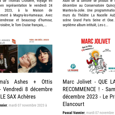
a de Thomas Croisière, voyage en
Albin de la Simone se produit le
en représentation le vendredi 24
décembre au Conservatoire Quinc
re 2023, à la Maison de
Mantes-la-Jolie. Une programmatio
nement à Magny-les-Hameaux. Avec
murs du Théâtre La Nacelle Aube
 tendresse et beaucoup d’humour,
scène Grand Paris Seine et Oise
isière, le Tom Cruise français,...
septième album intitulé, Les c...
ma’s Ashes + Ottis
Marc Jolivet - QUE L
- Vendredi 8 décembre
RECOMMENCE ! - Sam
 LE SAX Achères
décembre 2023 - Le P
Elancourt
nnier
,
mardi 07 novembre 2023 à
Pascal Vannier
,
mardi 07 novembre 