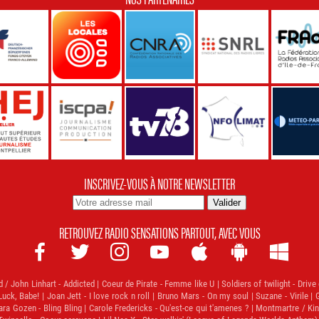
INSCRIVEZ-VOUS À NOTRE NEWSLETTER
RETROUVEZ RADIO SENSATIONS PARTOUT, AVEC VOUS







ohn Linhart - Addicted | Coeur de Pirate - Femme like U | Soldiers of twilight - Drive o
ck, Babe! | Joan Jett - I love rock n roll | Bruno Mars - On my soul | Suzane - Virile 
ara Gozen - Bling Bling | Carole Fredericks - Qu'est-ce qui t'amenes ? | Montmartre / Ki