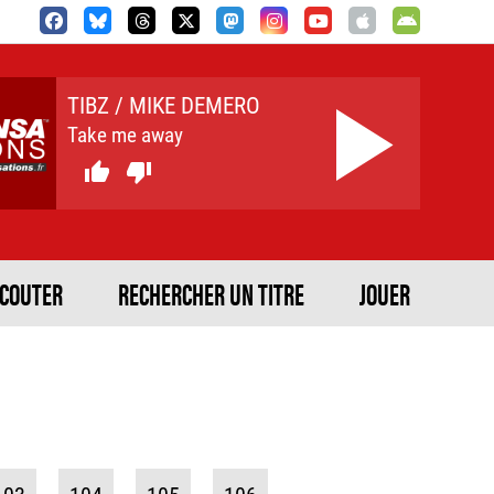
TIBZ / MIKE DEMERO
Take me away


ECOUTER
RECHERCHER UN TITRE
JOUER