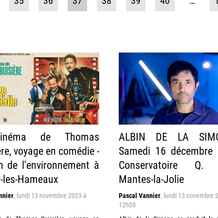
35
36
37
38
39
40
…
inéma de Thomas
ALBIN DE LA SIM
ère, voyage en comédie -
Samedi 16 décembre 
 de l'environnement à
Conservatoire Q. 
-les-Hameaux
Mantes-la-Jolie
nnier
,
lundi 13 novembre 2023 à
Pascal Vannier
,
lundi 13 novembre 
12h08