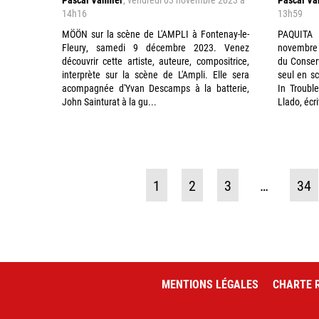
14h16
13h59
MÖÖN sur la scène de L'AMPLI à Fontenay-le-
PAQUITA 
Fleury, samedi 9 décembre 2023. Venez
novemb
découvrir cette artiste, auteure, compositrice,
du Conserv
interprète sur la scène de L'Ampli. Elle sera
seul en sc
acompagnée d'Yvan Descamps à la batterie,
In Troubl
John Sainturat à la gu...
Llado, écri
1
2
3
…
34
MENTIONS LÉGALES
CHARTE R