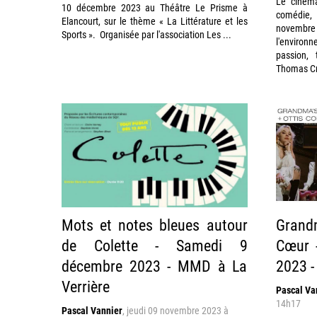
Le ciném
10 décembre 2023 au Théâtre Le Prisme à
comédie, 
Elancourt, sur le thème « La Littérature et les
novemb
Sports ». Organisée par l'association Les ...
l'environ
passion,
Thomas Cro
Mots et notes bleues autour
Grand
de Colette - Samedi 9
Cœur 
décembre 2023 - MMD à La
2023 -
Verrière
Pascal Va
14h17
Pascal Vannier
,
jeudi 09 novembre 2023 à