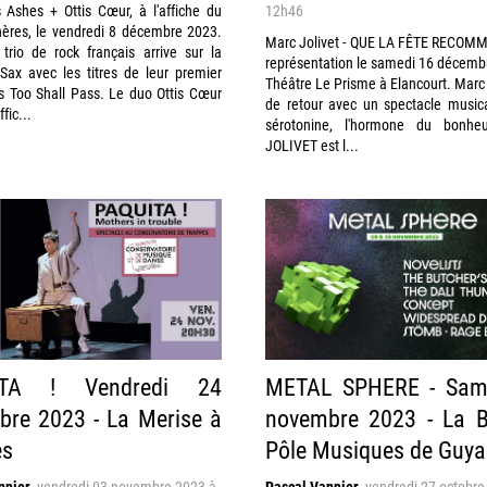
 Ashes + Ottis Cœur, à l'affiche du
12h46
ères, le vendredi 8 décembre 2023.
Marc Jolivet - QUE LA FÊTE RECOMM
trio de rock français arrive sur la
représentation le samedi 16 décemb
Sax avec les titres de leur premier
Théâtre Le Prisme à Elancourt. Marc 
s Too Shall Pass. Le duo Ottis Cœur
de retour avec un spectacle musica
fic...
sérotonine, l'hormone du bonhe
JOLIVET est l...
ITA ! Vendredi 24
METAL SPHERE - Sam
re 2023 - La Merise à
novembre 2023 - La B
es
Pôle Musiques de Guya
nnier
,
vendredi 03 novembre 2023 à
Pascal Vannier
,
vendredi 27 octobre